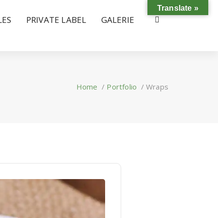
Translate »
LES
PRIVATE LABEL
GALERIE
Home
/
Portfolio
/
Wraps