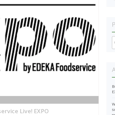
P
A
B
E
W
s
ervice Live! EXPO
p