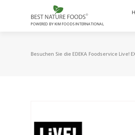
Skip
to
content
POWERED BY KIM FOODS INTERNATIONAL
Besuchen Sie die EDEKA Foodservice Live! 