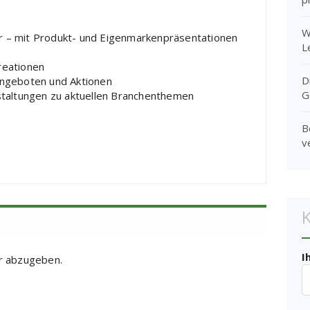
W
or – mit Produkt- und Eigenmarkenpräsentationen
L
reationen
D
 Angeboten und Aktionen
G
taltungen zu aktuellen Branchenthemen
B
v
I
r abzugeben.