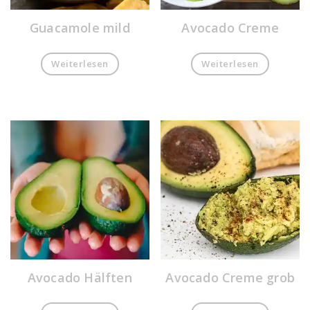
Guacamole mild
Avocado Creme
Weiterlesen
Weiterlesen
Avocado Hälften
Avocado Creme grob