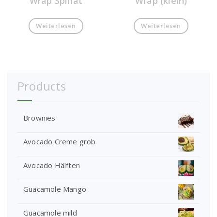
Wrap Spinat
Wrap (klein)
Weiterlesen
Weiterlesen
Products
Brownies
Avocado Creme grob
Avocado Hälften
Guacamole Mango
Guacamole mild