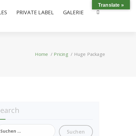
Translate »
LES
PRIVATE LABEL
GALERIE
Home
/
Pricing
/
Huge Package
Search
uchen
ach: