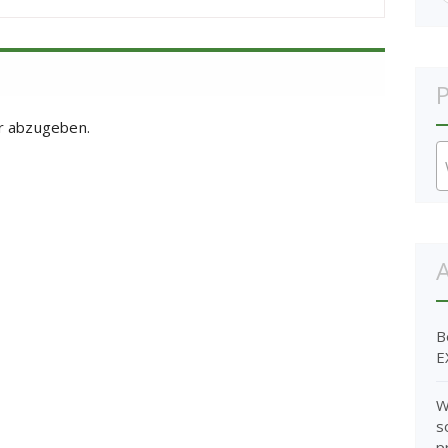
P
r abzugeben.
A
B
E
W
s
p