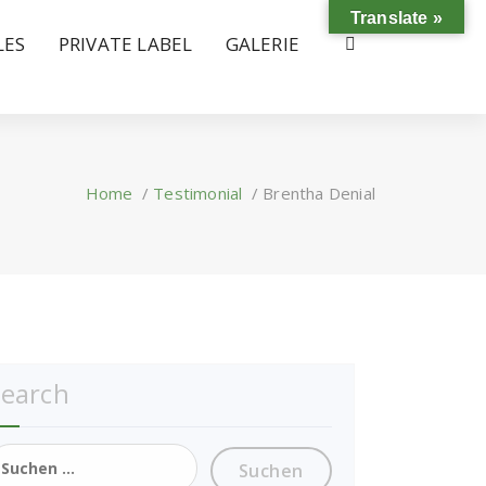
Translate »
LES
PRIVATE LABEL
GALERIE
Home
/
Testimonial
/
Brentha Denial
Search
uchen
ach: