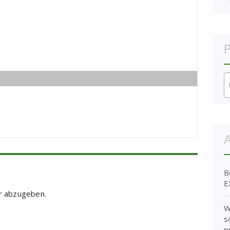
P
A
B
E
r abzugeben.
W
s
p